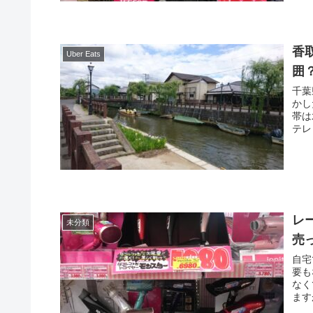
香
Uber Eats
囲
千葉
かし
帯は水
テレ
レ
未分類
売
自宅
要も
なくて済みます。
ます