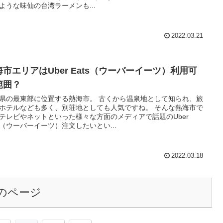
ような味仙の台湾ラーメンも...
2022.03.21
海市エリアはUber Eats（ウーバーイーツ）利用可
範囲？
県の最東部に位置する熱海市。 古くから温泉地として知られ、旅
ホテルなども多く、別荘地としても人気ですね。 そんな熱海市で
テレビやネットといった様々な方面のメディアで話題のUber
ts（ウーバーイーツ）注文したいとい...
2022.03.18
のページ