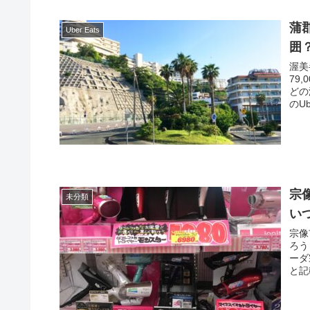
蒲
Uber Eats
囲
渥美
79
どの温
のU
宗
未分類
い
宗像
ろう
ーダ