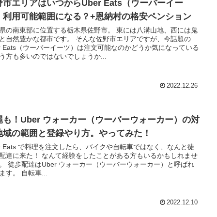
野市エリアはいつからUber Eats（ウーバーイー
）利用可能範囲になる？+恩納村の格安ペンション
県の南東部に位置する栃木県佐野市。 東には八溝山地、西には鬼
然豊かな都市です。 そんな佐野市エリアですが、今話題の
er Eats（ウーバーイーツ）は注文可能なのかどうか気になっている
う方も多いのではないでしょうか...
2022.12.26
縄も！Uber ウォーカー（ウーバーウォーカー）の対
地域の範囲と登録やり方。やってみた！
er Eats で料理を注文したら、バイクや自転車ではなく、なんと徒
 なんて経験をしたことがある方もいるかもしれませ
ーバーウォーカー）と呼ばれ
ています。 自転車...
2022.12.10