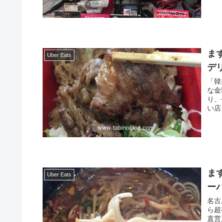
ま
Uber Eats
デ
「韓
な金
り、今話題
い店
ま
Uber Eats
ー
名古屋
ら超有名
直営店、