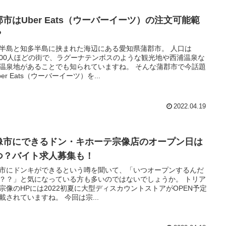
郡市はUber Eats（ウーバーイーツ）の注文可能範
？
半島と知多半島に挟まれた海辺にある愛知県蒲郡市。 人口は
,000人ほどの街で、ラグーナテンボスのような観光地や西浦温泉な
泉地があることでも知られていますね。 そんな蒲郡市で今話題
ber Eats（ウーバーイーツ）を...
2022.04.19
像市にできるドン・キホーテ宗像店のオープン日は
つ？バイト求人募集も！
市にドンキができるという噂を聞いて、「いつオープンするんだ
？？」と気になっている方も多いのではないでしょうか。 トリア
宗像のHPには2022初夏に大型ディスカウントストアがOPEN予定
と記載されていますね。 今回は宗...