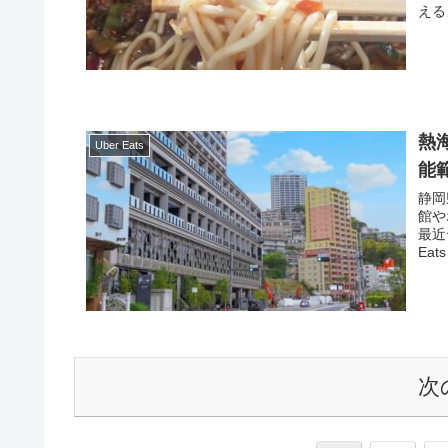
える
熱
Uber Eats
能
静岡
館や
最近
Ea
次