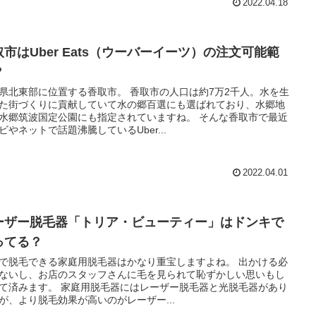
2022.04.18
取市はUber Eats（ウーバーイーツ）の注文可能範
？
県北東部に位置する香取市。 香取市の人口は約7万2千人。水を生
た街づくりに貢献していて水の郷百選にも選ばれており、水郷地
郷筑波国定公園にも指定されていますね。 そんな香取市で最近
ビやネットで話題沸騰しているUber...
2022.04.01
ーザー脱毛器「トリア・ビューティー」はドンキで
ってる？
で脱毛できる家庭用脱毛器はかなり重宝しますよね。 出かける必
ないし、お店のスタッフさんに毛を見られて恥ずかしい思いもし
 家庭用脱毛器にはレーザー脱毛器と光脱毛器があり
が、より脱毛効果が高いのがレーザー...