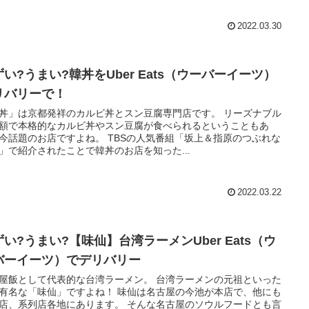
2022.03.30
ずい?うまい?韓丼をUber Eats（ウーバーイーツ）
リバリーで！
丼」は京都発祥のカルビ丼とスン豆腐専門店です。 リーズナブル
額で本格的なカルビ丼やスン豆腐が食べられるということもあ
のお店ですよね。 TBSの人気番組「坂上＆指原のつぶれな
」で紹介されたことで韓丼のお店を知った...
2022.03.22
ずい?うまい?【味仙】台湾ラーメンUber Eats（ウ
バーイーツ）でデリバリー
飯として代表的な台湾ラーメン。 台湾ラーメンの元祖といった
な「味仙」ですよね！ 味仙は名古屋の今池が本店で、他にも
系列店各地にあります。 そんな名古屋のソウルフードとも言