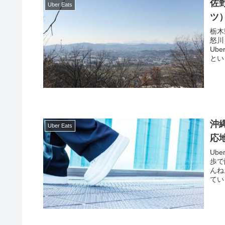
佐
Uber Eats
ツ
栃木
怒川と自
Ub
とい
沖
Uber Eats
応
Ub
歩で配達に来た！
んね。 徒歩配達はUber ウォーカー（ウ