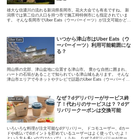
雄大な信濃川の流れる新潟県長岡市。花火大会でも有名ですね。 新
潟県では第二位の人口を持つ市で施工時特例市にも指定されていま
す。 そんな長岡市でUber Eats（ウーバーイーツ）が注文可能かどう
か気になっている方も多いのではないでし...
いつから津山市はUber Eats（ウ
Uber Eats
ーバーイーツ）利用可能範囲にな
る？
岡山県の北部、津山盆地に位置する津山市。 豊かな自然に囲まれ、
ハートの石垣があることで知られている津山城もあります。 そんな
津山市エリアで今ネットやテレビで話題のUber Eats（ウーバーイー
ツ）は利用できるのか気になっている！ ...
なぜ？dデリバリーがサービス終
Uber Eats
了！代わりのサービスは？？dデ
リバリークーポンは交換可能
いろいろな料理が注文可能なdデリバリー。 ドコモユーザー、dカー
ドやd払いでdポイントを貯めているユーザーはよく使っていたよ！
という方も多いのではないでしょうか。 なぜ？dデリバリーがサービ