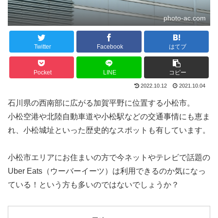
photo-ac.com
Twitter
Facebook
はてブ
Pocket
LINE
コピー
2022.10.12
2021.10.04
石川県の西南部に広がる加賀平野に位置する小松市。
小松空港や北陸自動車道や小松駅などの交通事情にも恵ま
れ、小松城址といった歴史的なスポットも有しています。
小松市エリアにお住まいの方で今ネットやテレビで話題の
Uber Eats（ウーバーイーツ）は利用できるのか気になっ
ている！という方も多いのではないでしょうか？