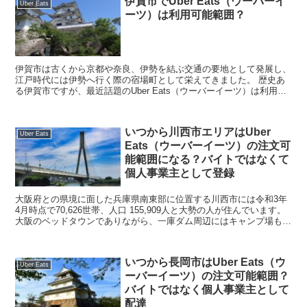
伊賀市でUber Eats（ウーバーイ
Uber Eats
ーツ）は利用可能範囲？
伊賀市は古くから京都や奈良、伊勢を結ぶ交通の要地として発展し、
江戸時代には伊勢へ行く際の宿場町として栄えてきました。 歴史あ
る伊賀市ですが、最近話題のUber Eats（ウーバーイーツ）は利用可
能範囲なの？？と気になっている方も多いのでは...
いつから川西市エリアはUber
Uber Eats
Eats（ウーバーイーツ）の注文可
能範囲になる？バイトではなくて
個人事業主として登録
大阪府との県境に面した兵庫県南東部に位置する川西市には令和3年
4月時点で70,626世帯、人口 155,909人と大勢の人が住んでいます。
大阪のベッドタウンでありながら、一庫ダム周辺にはキャンプ場もあ
り山や川などの自然も多い街ですね。 ...
いつから長岡市はUber Eats（ウ
Uber Eats
ーバーイーツ）の注文可能範囲？
バイトではなく個人事業主として
配達