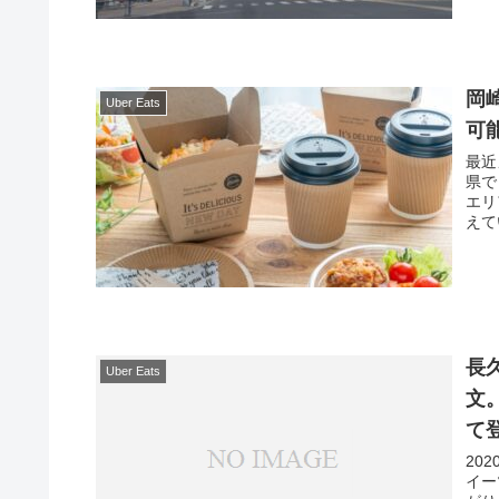
岡
Uber Eats
可
最近
県で
エリ
えて
長
Uber Eats
文
て
20
イー