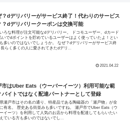
ぜ？dデリバリーがサービス終了！代わりのサービス
？？dデリバリークーポンは交換可能
いろな料理が注文可能なdデリバリー。 ドコモユーザー、dカード
払いでdポイントを貯めているユーザーはよく使っていたよ！とい
も多いのではないでしょうか。 なぜ？dデリバリーがサービス終
 長らく多くの人に愛されてきたdデリ...
2021.04.22
戸市はUber Eats（ウーバーイーツ）利用可能な範
？バイトではなく配達パートナーとして登録
県瀬戸市はその名の通り、特産品である陶磁器の「瀬戸物」が全
有名。 歴史ある街並みも多いですね。 瀬戸市でUber Eats（ウ
ーイーツ）を利用して人気のお店から料理を配達してもらいたい
えている方も多いのではないでし...