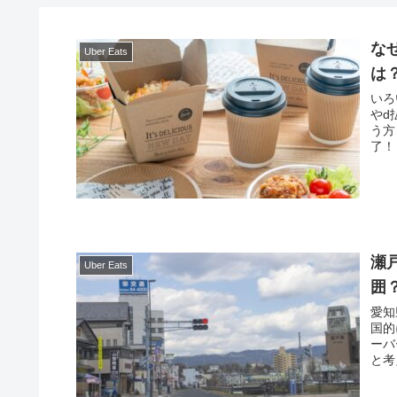
な
Uber Eats
は
いろ
やd
う方
了！
瀬
Uber Eats
囲
愛知
国的に
ーバ
と考