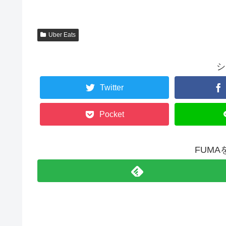
Uber Eats
シ
Twitter
Pocket
FUM