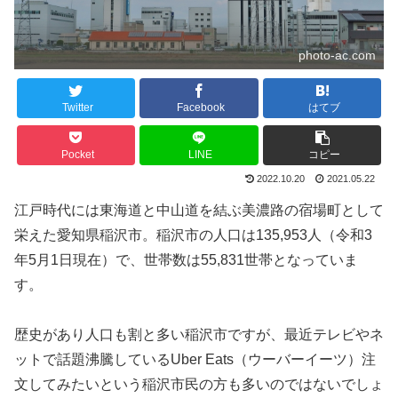
photo-ac.com
Twitter
Facebook
はてブ
Pocket
LINE
コピー
2022.10.20
2021.05.22
江戸時代には東海道と中山道を結ぶ美濃路の宿場町として
栄えた愛知県稲沢市。稲沢市の人口は135,953人（令和3
年5月1日現在）で、世帯数は55,831世帯となっていま
す。
歴史があり人口も割と多い稲沢市ですが、最近テレビやネ
ットで話題沸騰しているUber Eats（ウーバーイーツ）注
文してみたいという稲沢市民の方も多いのではないでしょ