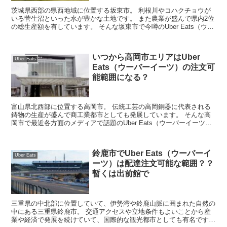
茨城県西部の県西地域に位置する坂東市。 利根川やコハクチョウが
いる菅生沼といった水が豊かな土地です。 また農業が盛んで県内2位
の総生産額を有しています。 そんな坂東市で今噂のUber Eats（ウー
バーイーツ）は利用可能なの？ ...
いつから高岡市エリアはUber
Uber Eats
Eats（ウーバーイーツ）の注文可
能範囲になる？
富山県北西部に位置する高岡市。 伝統工芸の高岡銅器に代表される
鋳物の生産が盛んで商工業都市としても発展しています。 そんな高
岡市で最近各方面のメディアで話題のUber Eats（ウーバーイーツ）
注文したいという方も多いのではないでし...
鈴鹿市でUber Eats（ウーバーイ
Uber Eats
ーツ）は配達注文可能な範囲？？
暫くは出前館で
三重県の中北部に位置していて、伊勢湾や鈴鹿山脈に囲まれた自然の
中にある三重県鈴鹿市。 交通アクセスや立地条件もよいことから産
業や経済で発展を続けていて、国際的な観光都市としても有名です。