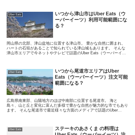
また伝統ある歴史と文化も数多く残っています。 ...
いつから津山市はUber Eats（ウ
Uber Eats
ーバーイーツ）利用可能範囲にな
る？
岡山県の北部、津山盆地に位置する津山市。 豊かな自然に囲まれ、
ハートの石垣があることで知られている津山城もあります。 そんな
津山市エリアで今ネットやテレビで話題のUber Eats（ウーバーイー
ツ）は利用できるのか気になっている！ ...
いつから尾道市エリアはUber
Uber Eats
Eats（ウーバーイーツ）注文可能
範囲になる？
広島県南東部、山陽地方のほぼ中南部に位置する尾道市。 海と
島々、山と丘と変化に富んだ多様で豊かな自然が魅力的な市でもあり
ます。 そんな尾道市で最近様々な方面のメディアで話題のUber
Eats（ウーバーイーツ）注文したいという方も多...
ステーキのあさくま の料理は
Uber Eats
Uber Eats（ウーバーイーツ）注