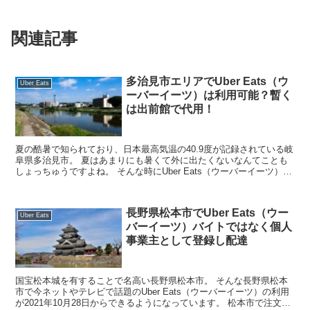
関連記事
多治見市エリアでUber Eats（ウ
Uber Eats
ーバーイーツ）は利用可能？暫く
は出前館で代用！
夏の酷暑で知られており、日本最高気温の40.9度が記録されている岐
阜県多治見市。 夏はあまりにも暑くて外に出たくないなんてことも
しょっちゅうですよね。 そんな時にUber Eats（ウーバーイーツ）で
自宅まで、会社まで一歩も外にでること...
長野県松本市でUber Eats（ウー
Uber Eats
バーイーツ）バイトではなく個人
事業主として登録し配達
国宝松本城を有することで名高い長野県松本市。 そんな長野県松本
市で今ネットやテレビで話題のUber Eats（ウーバーイーツ）の利用
が2021年10月28日からできるようになっています。 松本市で注文可