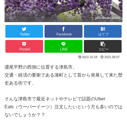
photo-ac.com
Twitter
Facebook
はてブ
Pocket
LINE
コピー
2022.10.18
2021.08.07
濃尾平野の西側に位置する津島市。
交通・経済の要衝である湊町として昔から発展して来た歴
史ある街です、
そんな津島市で最近ネットやテレビで話題のUber
Eats（ウーバーイーツ）注文したいという方も多いのでは
ないでしょうか？？