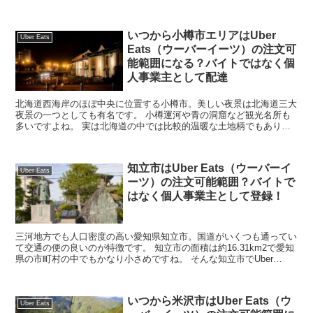
能なお店を調べてみると、松...
いつから小樽市エリアはUber
Uber Eats
Eats（ウーバーイーツ）の注文可
能範囲になる？バイトではなく個
人事業主として配達
北海道西海岸のほぼ中央に位置する小樽市。美しい夜景は北海道三大
夜景の一つとしても有名です。 小樽運河や青の洞窟など観光名所も
多いですよね。 実は北海道の中では比較的温暖な土地柄でもありま
す。 そんな小樽市で最近メディアで話題のUb...
知立市はUber Eats（ウーバーイ
Uber Eats
ーツ）の注文可能範囲？バイトで
はなく個人事業主として登録！
三河地方でも人口密度の高い愛知県知立市。国道がいくつも通ってい
て交通の便の良いのが特徴です。 知立市の面積は約16.31km2で愛知
県の市町村の中でもかなり小さめですね。 そんな知立市でUber
Eats（ウーバーイーツ）の注文は可...
いつから米沢市はUber Eats（ウ
Uber Eats