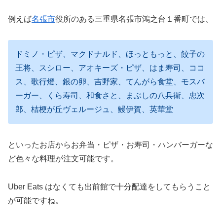
例えば
名張市
役所のある三重県名張市鴻之台１番町では、
ドミノ・ピザ、マクドナルド、ほっともっと、餃子の
王将、スシロー、アオキーズ・ピザ、はま寿司、ココ
ス、歌行燈、銀の卵、吉野家、てんがら食堂、モスバ
ーガー、くら寿司、和食さと、まぶしの八兵衛、忠次
郎、桔梗が丘ヴェルージュ、鰻伊賀、英華堂
といったお店からお弁当・ピザ・お寿司・ハンバーガーな
ど色々な料理が注文可能です。
Uber Eats はなくても出前館で十分配達をしてもらうこと
が可能ですね。