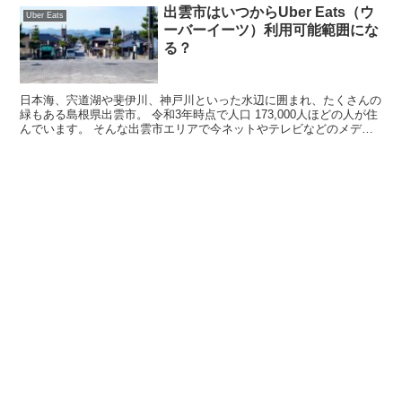
出雲市はいつからUber Eats（ウ
Uber Eats
ーバーイーツ）利用可能範囲にな
る？
日本海、宍道湖や斐伊川、神戸川といった水辺に囲まれ、たくさんの
緑もある島根県出雲市。 令和3年時点で人口 173,000人ほどの人が住
んでいます。 そんな出雲市エリアで今ネットやテレビなどのメディ
アで話題のUber Eats（ウーバ...