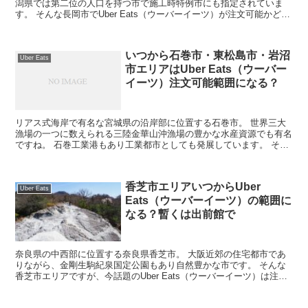
潟県では第二位の人口を持つ市で施工時特例市にも指定されていま
す。 そんな長岡市でUber Eats（ウーバーイーツ）が注文可能かどう
か気になっている方も多いのではないでし...
いつから石巻市・東松島市・岩沼
Uber Eats
市エリアはUber Eats（ウーバー
イーツ）注文可能範囲になる？
リアス式海岸で有名な宮城県の沿岸部に位置する石巻市。 世界三大
漁場の一つに数えられる三陸金華山沖漁場の豊かな水産資源でも有名
ですね。 石巻工業港もあり工業都市としても発展しています。 そん
な石巻市や隣接する東松島市で最近テレビやネ...
香芝市エリアいつからUber
Uber Eats
Eats（ウーバーイーツ）の範囲に
なる？暫くは出前館で
奈良県の中西部に位置する奈良県香芝市。 大阪近郊の住宅都市であ
りながら、金剛生駒紀泉国定公園もあり自然豊かな市です。 そんな
香芝市エリアですが、今話題のUber Eats（ウーバーイーツ）は注文
可能なのかどうか気になっているという方...