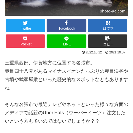
photo-ac.com
Twitter
Facebook
はてブ
Pocket
LINE
コピー
2022.10.12
2021.10.07
三重県西部、伊賀地方に位置する名張市。
赤目四十八滝があるマイナスイオンたっぷりの赤目渓谷や
古墳や武家屋敷といった歴史的なスポットなどもあります
ね。
そんな名張市で最近テレビやネットといった様々な方面の
メディアで話題のUber Eats（ウーバーイーツ）注文した
いという方も多いのではないでしょうか？？