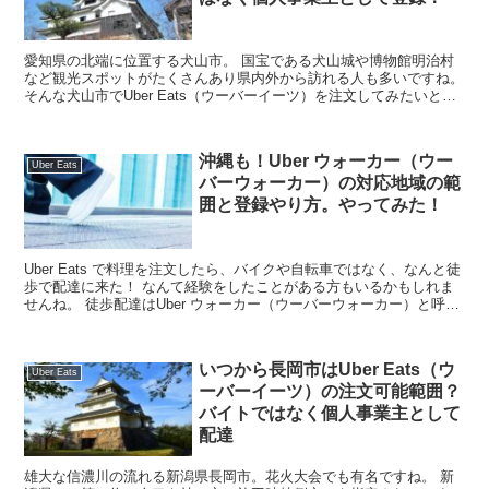
愛知県の北端に位置する犬山市。 国宝である犬山城や博物館明治村
など観光スポットがたくさんあり県内外から訪れる人も多いですね。
そんな犬山市でUber Eats（ウーバーイーツ）を注文してみたいと思
っておられる方も多いと思います。 ...
沖縄も！Uber ウォーカー（ウー
Uber Eats
バーウォーカー）の対応地域の範
囲と登録やり方。やってみた！
Uber Eats で料理を注文したら、バイクや自転車ではなく、なんと徒
歩で配達に来た！ なんて経験をしたことがある方もいるかもしれま
せんね。 徒歩配達はUber ウォーカー（ウーバーウォーカー）と呼ば
れています。 自転車...
いつから長岡市はUber Eats（ウ
Uber Eats
ーバーイーツ）の注文可能範囲？
バイトではなく個人事業主として
配達
雄大な信濃川の流れる新潟県長岡市。花火大会でも有名ですね。 新