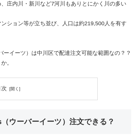
め、庄内川・新川など7河川もありとにかく川の多い
ション等が立ち並び、人口は約219,500人を有す
（ウーバーイーツ）は中川区で配達注文可能な範囲なの？？
うか。
目次
ats（ウーバーイーツ）注文できる？