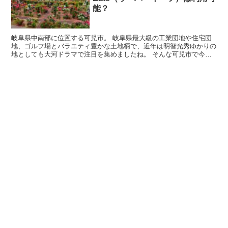
能？
岐阜県中南部に位置する可児市。 岐阜県最大級の工業団地や住宅団
地、ゴルフ場とバラエティ豊かな土地柄で、近年は明智光秀ゆかりの
地としても大河ドラマで注目を集めましたね。 そんな可児市で今噂
のUber Eats（ウーバーイーツ）は利用可...