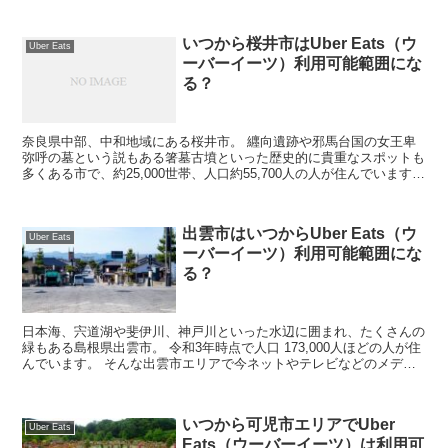
いつから桜井市はUber Eats（ウ
Uber Eats
ーバーイーツ）利用可能範囲にな
る？
奈良県中部、中和地域にある桜井市。 纒向遺跡や邪馬台国の女王卑
弥呼の墓という説もある箸墓古墳といった歴史的に貴重なスポットも
多くある市で、約25,000世帯、人口約55,700人の人が住んでいます。
そんな桜井市で今ネットやテレビで...
出雲市はいつからUber Eats（ウ
Uber Eats
ーバーイーツ）利用可能範囲にな
る？
日本海、宍道湖や斐伊川、神戸川といった水辺に囲まれ、たくさんの
緑もある島根県出雲市。 令和3年時点で人口 173,000人ほどの人が住
んでいます。 そんな出雲市エリアで今ネットやテレビなどのメディ
アで話題のUber Eats（ウーバ...
いつから可児市エリアでUber
Uber Eats
Eats（ウーバーイーツ）は利用可