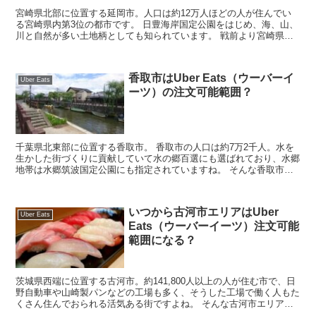
宮崎県北部に位置する延岡市。人口は約12万人ほどの人が住んでい
る宮崎県内第3位の都市です。 日豊海岸国定公園をはじめ、海、山、
川と自然が多い土地柄としても知られています。 戦前より宮崎県内
屈指の工業都市としても有名ですね。 そんな...
香取市はUber Eats（ウーバーイ
Uber Eats
ーツ）の注文可能範囲？
千葉県北東部に位置する香取市。 香取市の人口は約7万2千人。水を
生かした街づくりに貢献していて水の郷百選にも選ばれており、水郷
地帯は水郷筑波国定公園にも指定されていますね。 そんな香取市で
最近テレビやネットで話題沸騰しているUber...
いつから古河市エリアはUber
Uber Eats
Eats（ウーバーイーツ）注文可能
範囲になる？
茨城県西端に位置する古河市。約141,800人以上の人が住む市で、日
野自動車や山崎製パンなどの工場も多く、そうした工場で働く人もた
くさん住んでおられる活気ある街ですよね。 そんな古河市エリアで
Uber Eats（ウーバーイーツ）はいつ...