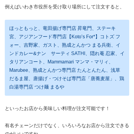
例えばいわき市役所を受け取り場所にして注文すると、
ほっともっと、竜田揚げ専門店 昇竜門、ステーキ
宮、アジアンフード専門店【Koto’s For*】コトズ フ
ォー、吉野家、ガスト、熟成とんかつ まる兵衛、イ
ンドカレー&ナン サーティ SATHI、隠れ菴 忍家、イ
タリアンコート、Mammamari マンマ・マリィ、
Marubee、熟成とんかつ専門店 たんとんたん、浅草
だるま屋、唐揚げ・つけそば専門店「唐蕎麦屋」、鶏
白湯専門店 つけ麺 まるや
といったお店から美味しい料理が注文可能です！
有名チェーンだけでなく、いろいろなお店から注文できる
のがいいですね。