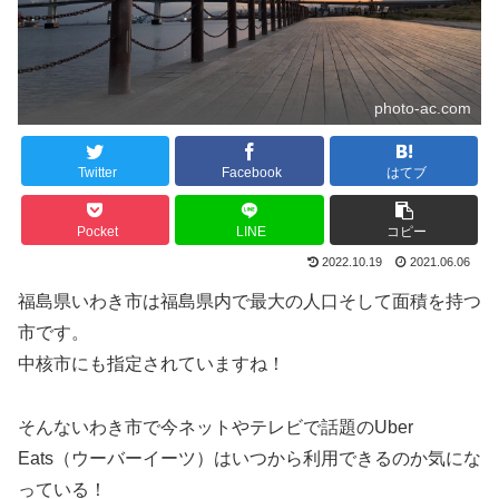
photo-ac.com
Twitter
Facebook
はてブ
Pocket
LINE
コピー
2022.10.19
2021.06.06
福島県いわき市は福島県内で最大の人口そして面積を持つ
市です。
中核市にも指定されていますね！
そんないわき市で今ネットやテレビで話題のUber
Eats（ウーバーイーツ）はいつから利用できるのか気にな
っている！